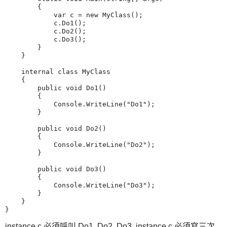
        {

            var c = new MyClass();

            c.Do1();

            c.Do2();

            c.Do3();

        }

    }

    internal class MyClass

    {

        public void Do1()

        {

            Console.WriteLine("Do1");

        }

        public void Do2()

        {

            Console.WriteLine("Do2");

        }

        public void Do3()

        {

            Console.WriteLine("Do3");

        }

    }

}
instance c 必須呼叫 Do1, Do2, Do3, instance c 必須寫三次