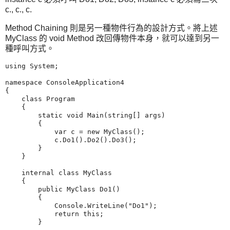
c., c., c.
Method Chaining 則是另一種物件行為的設計方式。將上述
MyClass 的 void Method 改回傳物件本身，就可以達到另一
種呼叫方式。
using System;

namespace ConsoleApplication4

{

    class Program

    {

        static void Main(string[] args)

        {

            var c = new MyClass();

            c.Do1().Do2().Do3();

        }

    }

    internal class MyClass

    {

        public MyClass Do1()

        {

            Console.WriteLine("Do1");

            return this;

        }
