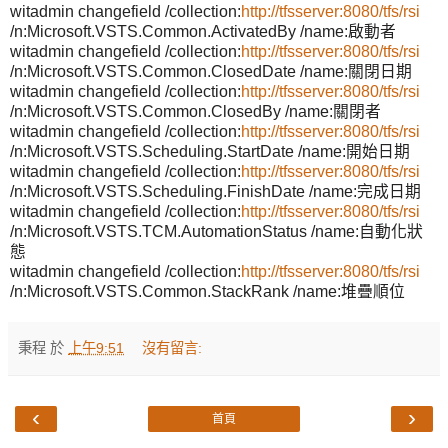
witadmin changefield /collection:
http://tfsserver:8080/tfs/rsi
/n:Microsoft.VSTS.Common.ActivatedBy /name:啟動者
witadmin changefield /collection:
http://tfsserver:8080/tfs/rsi
/n:Microsoft.VSTS.Common.ClosedDate /name:關閉日期
witadmin changefield /collection:
http://tfsserver:8080/tfs/rsi
/n:Microsoft.VSTS.Common.ClosedBy /name:關閉者
witadmin changefield /collection:
http://tfsserver:8080/tfs/rsi
/n:Microsoft.VSTS.Scheduling.StartDate /name:開始日期
witadmin changefield /collection:
http://tfsserver:8080/tfs/rsi
/n:Microsoft.VSTS.Scheduling.FinishDate /name:完成日期
witadmin changefield /collection:
http://tfsserver:8080/tfs/rsi
/n:Microsoft.VSTS.TCM.AutomationStatus /name:自動化狀
態
witadmin changefield /collection:
http://tfsserver:8080/tfs/rsi
/n:Microsoft.VSTS.Common.StackRank /name:堆疊順位
秉程
於
上午9:51
沒有留言:
‹
›
首頁