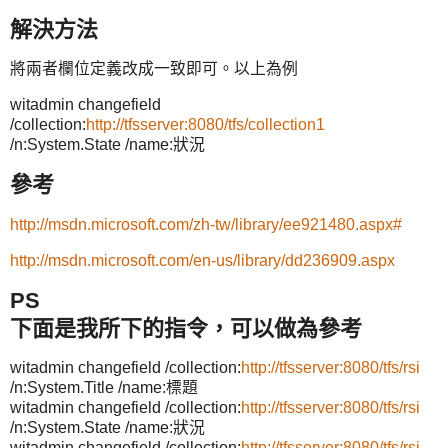
解決方法
將兩者欄位定義改成一致即可。以上為例
witadmin changefield
/collection:
http://tfsserver:8080/tfs/collection1
/n:System.State /name:狀況
參考
http://msdn.microsoft.com/zh-tw/library/ee921480.aspx#
http://msdn.microsoft.com/en-us/library/dd236909.aspx
PS
下面是我所下的指令，可以做為參考
witadmin changefield /collection:
http://tfsserver:8080/tfs/rsi
/n:System.Title /name:標題
witadmin changefield /collection:
http://tfsserver:8080/tfs/rsi
/n:System.State /name:狀況
witadmin changefield /collection:
http://tfsserver:8080/tfs/rsi