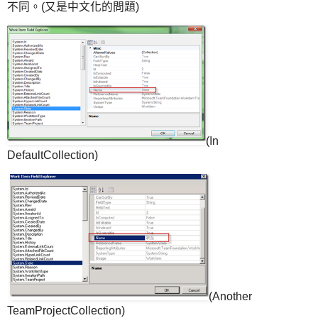
不同。(又是中文化的問題)
(In
DefaultCollection)
(Another
TeamProjectCollection)